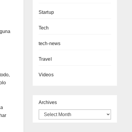
Startup
Tech
inguna
tech-news
Travel
todo,
Videos
olo
Archives
la
har