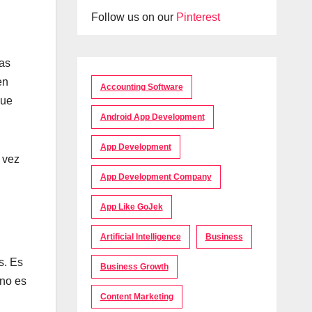
Follow us on our
Pinterest
las
en
Accounting Software
que
Android App Development
App Development
a vez
App Development Company
App Like GoJek
Artificial Intelligence
Business
s. Es
Business Growth
 no es
Content Marketing