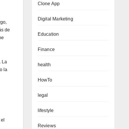
Clone App
Digital Marketing
rgo,
ás de
Education
ne
Finance
. La
health
o la
HowTo
legal
lifestyle
 el
Reviews