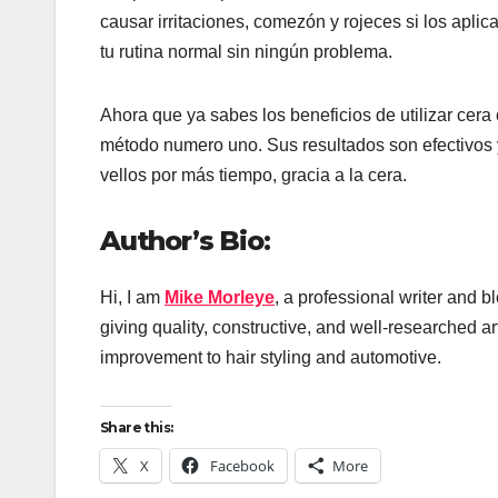
causar irritaciones, comezón y rojeces si los apli
tu rutina normal sin ningún problema.
Ahora que ya sabes los beneficios de utilizar cer
método numero uno. Sus resultados son efectivos y d
vellos por más tiempo, gracia a la cera.
Author’s Bio:
Hi, I am
Mike Morleye
, a professional writer and b
giving quality, constructive, and well-researched ar
improvement to hair styling and automotive.
Share this:
X
Facebook
More