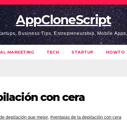
AppCloneScript
tartups, Business Tips, Entrepreneurship, Mobile App
TAL MARKETING
TECH
STARTUP
HOWTO
pilación con cera
de depilación que mejor
,
#ventajas de la depilación con cera