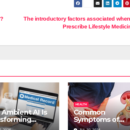
r?
The introductory factors associated whe
Prescribe Lifestyle Medic
HEALTH
Ambient AI Is
Common
sforming
Symptoms of
cal
Kidney Stones a
, 2026
JUL 30, 2026