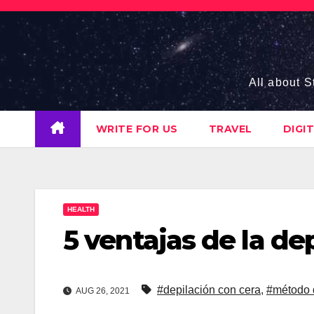
Skip
to
content
All about S
WRITE FOR US
TRAVEL
DIGI
HEALTH
5 ventajas de la de
#depilación con cera
,
#método 
AUG 26, 2021